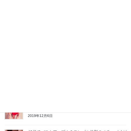
2020年5月7日
【婚活失敗談】酔っ払いと八方美人で本命男性を友だ
ちに取られてしまった件（涙）
2020年2月26日
【即レポ】『オルフェス』のコスメコンシェルジュ向
け勉強会に参加してきました☆
2020年1月30日
【コスパ抜群】超あったか裏起毛タイツ＆カットソ
ー！ヒートテックより優秀かも♡
2019年12月31日
婚活初心者のイベント選びに『街コンジャパン』をお
すすめする理由
2019年12月6日