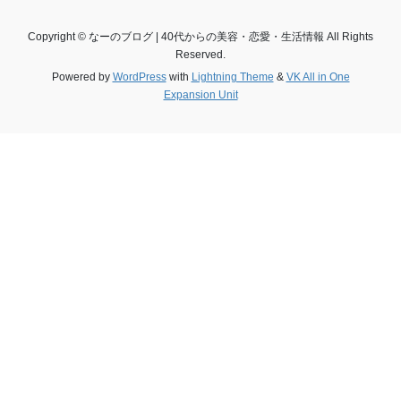
Copyright © なーのブログ | 40代からの美容・恋愛・生活情報 All Rights
Reserved.
Powered by
WordPress
with
Lightning Theme
&
VK All in One
Expansion Unit