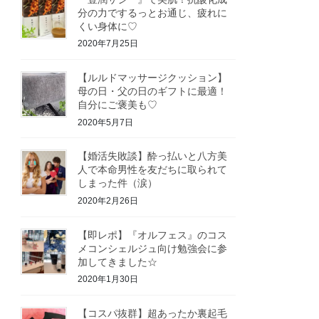
分の力でするっとお通じ、疲れに
くい身体に♡
2020年7月25日
【ルルドマッサージクッション】
母の日・父の日のギフトに最適！
自分にご褒美も♡
2020年5月7日
【婚活失敗談】酔っ払いと八方美
人で本命男性を友だちに取られて
しまった件（涙）
2020年2月26日
【即レポ】『オルフェス』のコス
メコンシェルジュ向け勉強会に参
加してきました☆
2020年1月30日
【コスパ抜群】超あったか裏起毛