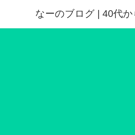
コ
ナ
ン
ビ
なーのブログ | 40
テ
ゲ
ン
ー
ツ
シ
へ
ョ
ス
ン
キ
に
ッ
移
プ
動